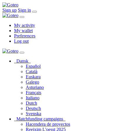
Sign up
Sign in
My activity
My wallet
Preferences
Log out
Dansk
Español
Català
Euskara
Galego
Asturiano
Français
Italiano
Dutch
Deutsch
Svenska
Matchfunding campaigns
Hacendera de proyectos
Reeixim L'oesst 2025