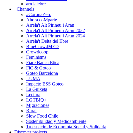
arrelatebre
Channels
#CoronaZero
Ahora coMparte
Arrela't Alt Pirineu i Aran
Arrela't Alt Pirineu i Aran 2022
Arrela't Alt Pirineu i Aran 2024
Arrela't Delta del Ebre
BlueCrowdMED
Crowdcoop
Feminisms
Fiare Banca Etica
FiC & Goteo
Goteo Barcelona
I-UMA
Impacto ESS Goteo
La Guixeta
Lectura
LGTBIQ+
Migraciones
Rural
Slow Food Chile
Sostenibilidad y Medioambiente
Tu espacio de Economía Social y Solidaria
Discover projects