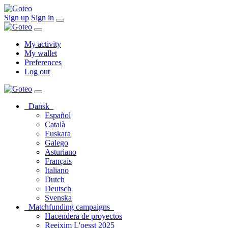
Sign up
Sign in
My activity
My wallet
Preferences
Log out
Dansk
Español
Català
Euskara
Galego
Asturiano
Français
Italiano
Dutch
Deutsch
Svenska
Matchfunding campaigns
Hacendera de proyectos
Reeixim L'oesst 2025