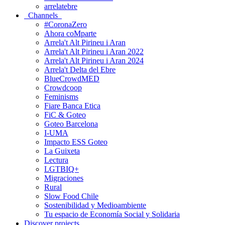
arrelatebre
Channels
#CoronaZero
Ahora coMparte
Arrela't Alt Pirineu i Aran
Arrela't Alt Pirineu i Aran 2022
Arrela't Alt Pirineu i Aran 2024
Arrela't Delta del Ebre
BlueCrowdMED
Crowdcoop
Feminisms
Fiare Banca Etica
FiC & Goteo
Goteo Barcelona
I-UMA
Impacto ESS Goteo
La Guixeta
Lectura
LGTBIQ+
Migraciones
Rural
Slow Food Chile
Sostenibilidad y Medioambiente
Tu espacio de Economía Social y Solidaria
Discover projects