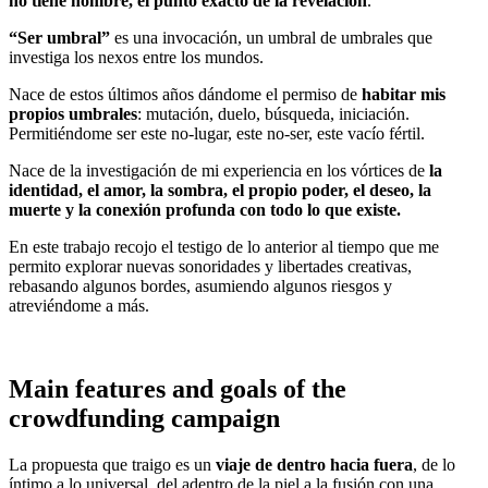
no tiene nombre, el punto exacto de la revelación
.
“Ser umbral”
es una invocación, un umbral de umbrales que
investiga los nexos entre los mundos.
Nace de estos últimos años dándome el permiso de
habitar mis
propios umbrales
: mutación, duelo, búsqueda, iniciación.
Permitiéndome ser este no-lugar, este no-ser, este vacío fértil.
Nace de la investigación de mi experiencia en los vórtices de
la
identidad, el amor, la sombra, el propio poder, el deseo, la
muerte y la conexión profunda con todo lo que existe.
En este trabajo recojo el testigo de lo anterior al tiempo que me
permito explorar nuevas sonoridades y libertades creativas,
rebasando algunos bordes, asumiendo algunos riesgos y
atreviéndome a más.
Main features and goals of the
crowdfunding campaign
La propuesta que traigo es un
viaje de dentro hacia fuera
, de lo
íntimo a lo universal, del adentro de la piel a la fusión con una