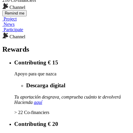
216 Co-financiers
Channel
Remind me
Project
News
Participate
Channel
Rewards
Contributing € 15
Apoyo para que nazca
Descarga digital
Tu aportación desgrava, comprueba cuánto te devolverá
Hacienda
aquí
> 22 Co-financiers
Contributing € 20