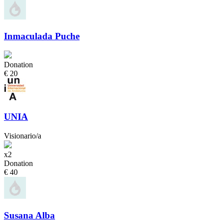
Inmaculada Puche
Donation
€ 20
UNIA
Visionario/a
x2
Donation
€ 40
Susana Alba