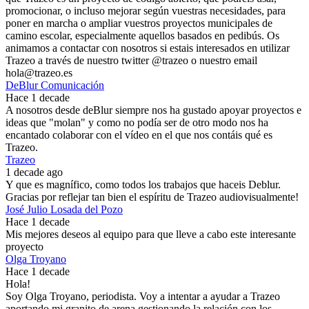
promocionar, o incluso mejorar según vuestras necesidades, para
poner en marcha o ampliar vuestros proyectos municipales de
camino escolar, especialmente aquellos basados en pedibús. Os
animamos a contactar con nosotros si estais interesados en utilizar
Trazeo a través de nuestro twitter @trazeo o nuestro email
hola@trazeo.es
DeBlur Comunicación
Hace 1 decade
A nosotros desde deBlur siempre nos ha gustado apoyar proyectos e
ideas que "molan" y como no podía ser de otro modo nos ha
encantado colaborar con el vídeo en el que nos contáis qué es
Trazeo.
Trazeo
1 decade ago
Y que es magnífico, como todos los trabajos que haceis Deblur.
Gracias por reflejar tan bien el espíritu de Trazeo audiovisualmente!
José Julio Losada del Pozo
Hace 1 decade
Mis mejores deseos al equipo para que lleve a cabo este interesante
proyecto
Olga Troyano
Hace 1 decade
Hola!
Soy Olga Troyano, periodista. Voy a intentar a ayudar a Trazeo
aportando mi granito de arena gestionando la relación con los