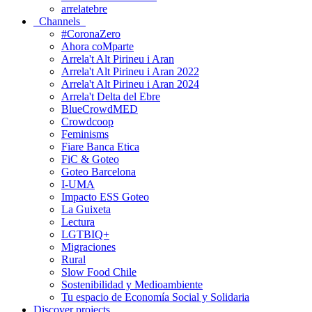
arrelatebre
Channels
#CoronaZero
Ahora coMparte
Arrela't Alt Pirineu i Aran
Arrela't Alt Pirineu i Aran 2022
Arrela't Alt Pirineu i Aran 2024
Arrela't Delta del Ebre
BlueCrowdMED
Crowdcoop
Feminisms
Fiare Banca Etica
FiC & Goteo
Goteo Barcelona
I-UMA
Impacto ESS Goteo
La Guixeta
Lectura
LGTBIQ+
Migraciones
Rural
Slow Food Chile
Sostenibilidad y Medioambiente
Tu espacio de Economía Social y Solidaria
Discover projects