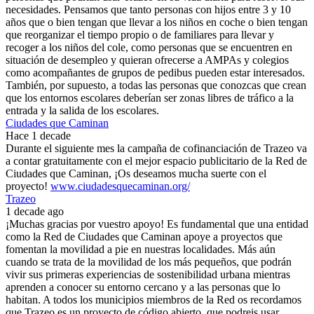
necesidades. Pensamos que tanto personas con hijos entre 3 y 10
años que o bien tengan que llevar a los niños en coche o bien tengan
que reorganizar el tiempo propio o de familiares para llevar y
recoger a los niños del cole, como personas que se encuentren en
situación de desempleo y quieran ofrecerse a AMPAs y colegios
como acompañantes de grupos de pedibus pueden estar interesados.
También, por supuesto, a todas las personas que conozcas que crean
que los entornos escolares deberían ser zonas libres de tráfico a la
entrada y la salida de los escolares.
Ciudades que Caminan
Hace 1 decade
Durante el siguiente mes la campaña de cofinanciación de Trazeo va
a contar gratuitamente con el mejor espacio publicitario de la Red de
Ciudades que Caminan, ¡Os deseamos mucha suerte con el
proyecto!
www.ciudadesquecaminan.org/
Trazeo
1 decade ago
¡Muchas gracias por vuestro apoyo! Es fundamental que una entidad
como la Red de Ciudades que Caminan apoye a proyectos que
fomentan la movilidad a pie en nuestras localidades. Más aún
cuando se trata de la movilidad de los más pequeños, que podrán
vivir sus primeras experiencias de sostenibilidad urbana mientras
aprenden a conocer su entorno cercano y a las personas que lo
habitan. A todos los municipios miembros de la Red os recordamos
que Trazeo es un proyecto de código abierto, que podreis usar,