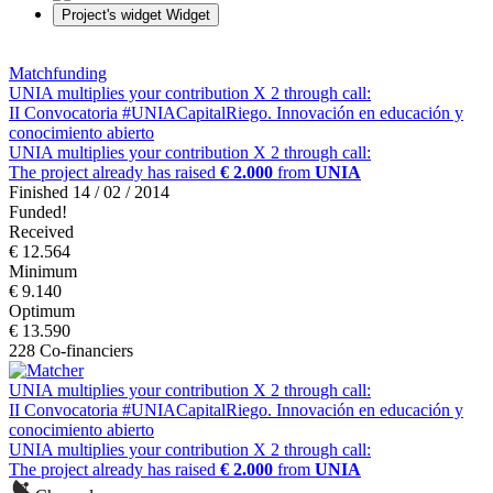
Project's widget
Widget
Matchfunding
UNIA multiplies your contribution X 2 through call:
II Convocatoria #UNIACapitalRiego. Innovación en educación y
conocimiento abierto
UNIA multiplies your contribution X 2 through call:
The project already has raised
€ 2.000
from
UNIA
Finished 14 / 02 / 2014
Funded!
Received
€ 12.564
Minimum
€ 9.140
Optimum
€ 13.590
228 Co-financiers
UNIA multiplies your contribution X 2 through call:
II Convocatoria #UNIACapitalRiego. Innovación en educación y
conocimiento abierto
UNIA multiplies your contribution X 2 through call:
The project already has raised
€ 2.000
from
UNIA