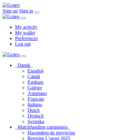
Sign up
Sign in
My activity
My wallet
Preferences
Log out
Dansk
Español
Català
Euskara
Galego
Asturiano
Français
Italiano
Dutch
Deutsch
Svenska
Matchfunding campaigns
Hacendera de proyectos
Reeixim L'oesst 2025