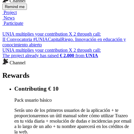
Channel
Remind me
Project
News
Participate
UNIA multiplies your contribution X 2 through call:
II Convocatoria #UNIACapitalRiego. Innovación en educación y
conocimiento abierto
UNIA multiplies your contribution X 2 through call:
The project already has raised
€ 2.000
from
UNIA
Channel
Rewards
Contributing € 10
Pack usuario básico
Serás uno de los primeros usuarios de la aplicación + te
proporcionaremos un útil manual sobre cómo utilizar Trazeo
en tu vida diaria + resolución de dudas e incidencias por email
a lo largo de un año + tu nombre aparecerá en los créditos de
la web.